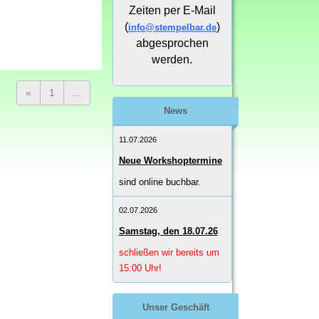
Zeiten per E-Mail
(
)
info@stempelbar.de
abgesprochen
werden.
«
1
...
News
11.07.2026
Neue Workshoptermine
sind online buchbar.
02.07.2026
Samstag, den 18.07.26
schließen wir bereits um
15:00 Uhr!
Unser Geschäft