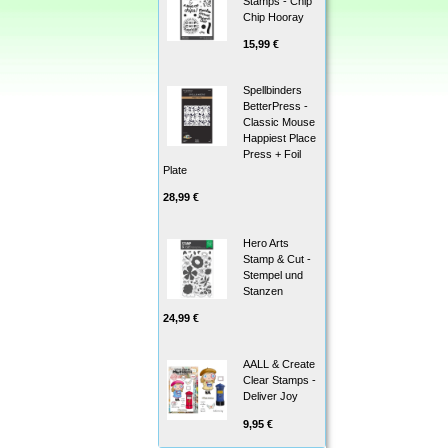
Stamps - Chip
Chip Hooray
15,99 €
Spellbinders
BetterPress -
Classic Mouse
Happiest Place
Press + Foil
Plate
28,99 €
Hero Arts
Stamp & Cut -
Stempel und
Stanzen
24,99 €
AALL & Create
Clear Stamps -
Deliver Joy
9,95 €