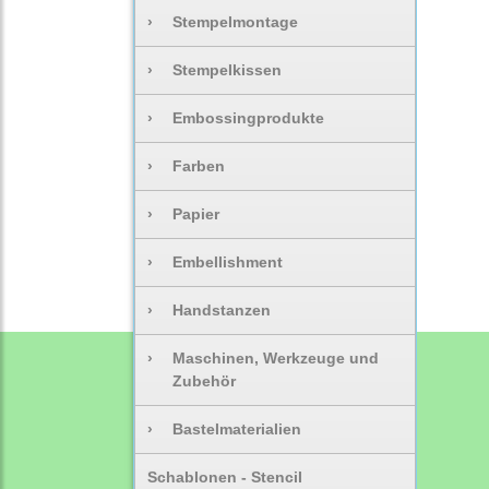
›
Stempelmontage
›
Stempelkissen
›
Embossingprodukte
›
Farben
›
Papier
›
Embellishment
›
Handstanzen
›
Maschinen, Werkzeuge und
Zubehör
›
Bastelmaterialien
Schablonen - Stencil