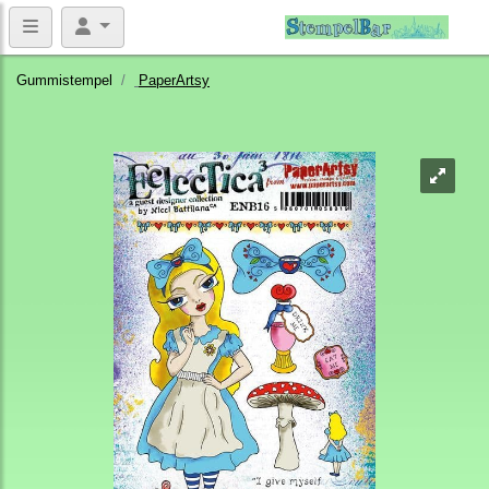
Gummistempel
PaperArtsy