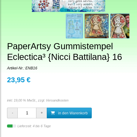
PaperArtsy Gummistempel
Eclectica³ {Nicci Battilana} 16
Artikel-Nr.:
ENB16
23,95 €
inkl. 19,00 % MwSt., zzgl.
Versandkosten
in den Warenkorb
Lieferzeit: 4 bis 6 Tage