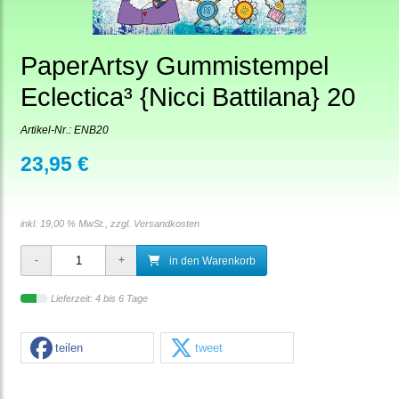
PaperArtsy Gummistempel
Eclectica³ {Nicci Battilana} 20
Artikel-Nr.:
ENB20
23,95 €
inkl. 19,00 % MwSt., zzgl.
Versandkosten
in den Warenkorb
Lieferzeit: 4 bis 6 Tage
teilen
tweet