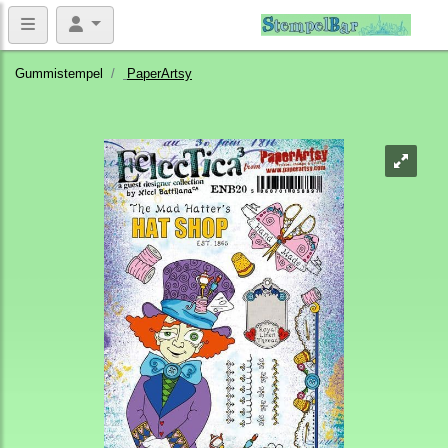
Gummistempel
PaperArtsy