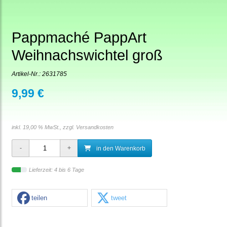
Pappmaché PappArt
Weihnachswichtel groß
Artikel-Nr.:
2631785
9,99 €
inkl. 19,00 % MwSt., zzgl.
Versandkosten
in den Warenkorb
Lieferzeit: 4 bis 6 Tage
teilen
tweet