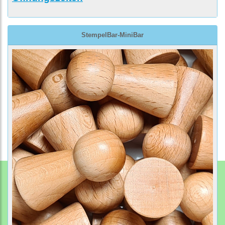
StempelBar-MiniBar