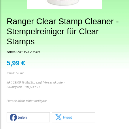
Ranger Clear Stamp Cleaner -
Stempelreiniger für Clear
Stamps
Artikel-Nr.:
INK23548
5,99 €
Inhalt: 59 ml
inkl. 19,00 % MwSt., zzgl.
Versandkosten
Grundpreis:
101,53 € / l
Derzeit leider nicht verfügbar
teilen
tweet