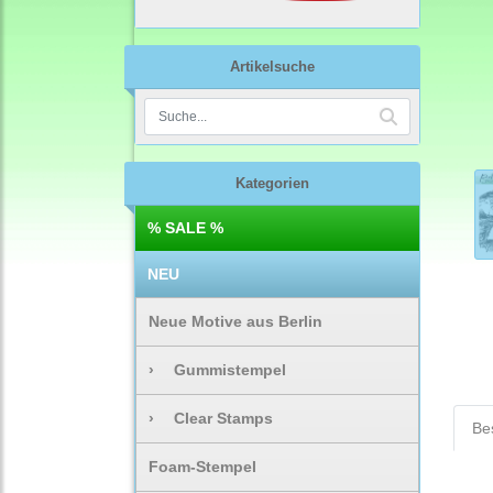
Artikelsuche
Kategorien
% SALE %
NEU
Neue Motive aus Berlin
›
Gummistempel
›
Clear Stamps
Be
Foam-Stempel