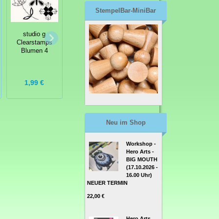
StempelBar-MiniBar
Creative
studio g
Expressions
Clearstamps
Clearstamps
Clear Stamps
HoneyPOP
Blumen 4
Coffee Tine
Cupcake Birdy
1,99 €
11,50 €
11,95 €
Neu im Shop
Workshop -
Hero Arts -
BIG MOUTH
(17.10.2026 -
16.00 Uhr)
NEUER TERMIN
22,00 €
Hero Arts