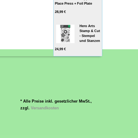
Place Press + Foil Plate
28,99 €
Hero Arts
Stamp & Cut
- Stempel
und Stanzen
24,99 €
* Alle Preise inkl. gesetzlicher MwSt.,
zzgl.
Versandkosten