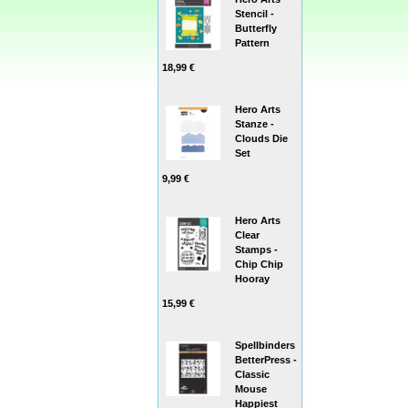
Stencil -
Butterfly
Pattern
18,99 €
Hero Arts
Stanze -
Clouds Die
Set
9,99 €
Hero Arts
Clear
Stamps -
Chip Chip
Hooray
15,99 €
Spellbinders
BetterPress -
Classic
Mouse
Happiest