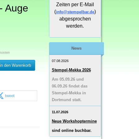
Zeiten per E-Mail
- Auge
(
)
info@stempelbar.de
abgesprochen
werden.
News
kosten
07.08.2026
in den Warenkorb
Stempel-Mekka 2026
Am 05.09.26 und
06.09.26 findet das
Stempel-Mekka in
tweet
Dortmund statt.
11.07.2026
Neue Workshoptermine
sind online buchbar.