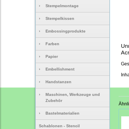
›
Stempelmontage
›
Stempelkissen
›
Embossingprodukte
›
Farben
Unm
Acr
›
Papier
Ges
›
Embellishment
Inha
›
Handstanzen
›
Maschinen, Werkzeuge und
Zubehör
Ähnl
›
Bastelmaterialien
Schablonen - Stencil