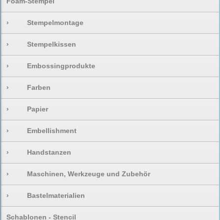
Foam-Stempel
›
Stempelmontage
›
Stempelkissen
›
Embossingprodukte
›
Farben
›
Papier
›
Embellishment
›
Handstanzen
›
Maschinen, Werkzeuge und Zubehör
›
Bastelmaterialien
Schablonen - Stencil