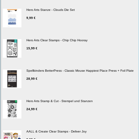
Hero Arts Stanze - Clouds Die Set
9,99 €
Hero Arts Clear Stamps - Chip Chip Hooray
15,99 €
Spellbinders BetterPress - Classic Mouse Happiest Place Press + Foil Plate
28,99 €
Hero Arts Stamp & Cut - Stempel und Stanzen
24,99 €
AALL & Create Clear Stamps - Deliver Joy