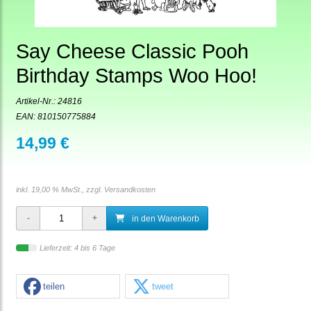
Say Cheese Classic Pooh
Birthday Stamps Woo Hoo!
Artikel-Nr.:
24816
EAN: 810150775884
14,99 €
inkl. 19,00 % MwSt., zzgl.
Versandkosten
in den Warenkorb
Lieferzeit: 4 bis 6 Tage
teilen
tweet