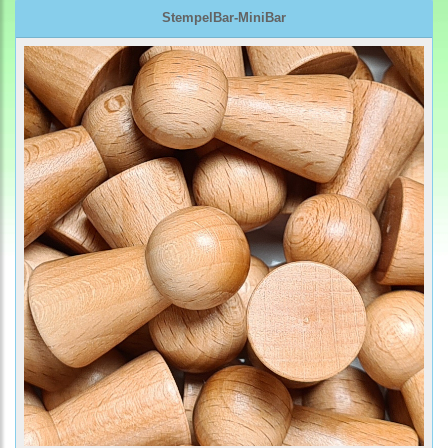
StempelBar-MiniBar