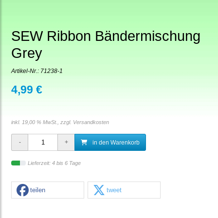
SEW Ribbon Bändermischung
Grey
Artikel-Nr.:
71238-1
4,99 €
inkl. 19,00 % MwSt., zzgl.
Versandkosten
in den Warenkorb
Lieferzeit: 4 bis 6 Tage
teilen
tweet