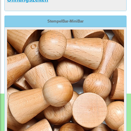
StempelBar-MiniBar