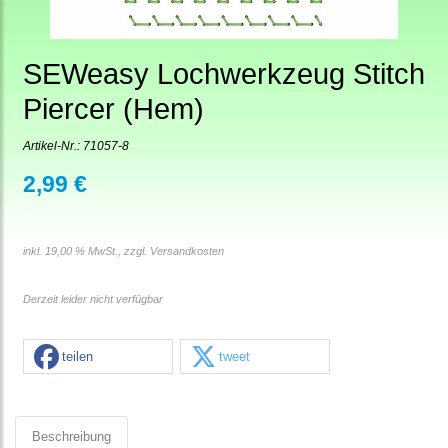
SEWeasy Lochwerkzeug Stitch
Piercer (Hem)
Artikel-Nr.:
71057-8
2,99 €
inkl. 19,00 % MwSt., zzgl.
Versandkosten
Derzeit leider nicht verfügbar
teilen
tweet
Beschreibung