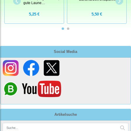
gute Laune…
5,25 €
5,50 €
Social Media
Artikelsuche