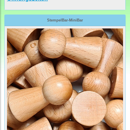
StempelBar-MiniBar