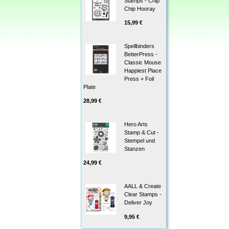
Stamps - Chip
Chip Hooray
15,99 €
Spellbinders
BetterPress -
Classic Mouse
Happiest Place
Press + Foil
Plate
28,99 €
Hero Arts
Stamp & Cut -
Stempel und
Stanzen
24,99 €
AALL & Create
Clear Stamps -
Deliver Joy
9,95 €