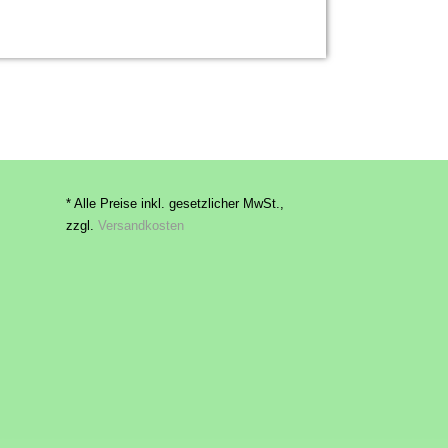
* Alle Preise inkl. gesetzlicher MwSt.,
zzgl.
Versandkosten