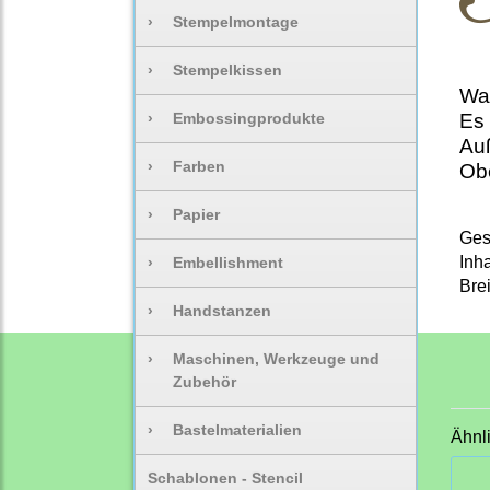
›
Stempelmontage
›
Stempelkissen
Was
›
Embossingprodukte
Es 
Auß
›
Farben
Obe
›
Papier
Ges
Inha
›
Embellishment
Bre
›
Handstanzen
›
Maschinen, Werkzeuge und
Zubehör
›
Bastelmaterialien
Ähnl
Schablonen - Stencil