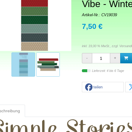
Vibe - Wint
Artikel-Nr.:
CV19039
7,50 €
inkl. 19,00 % MwSt., zzgl.
Versand
Lieferzeit: 4 bis 6 Tage
teilen
schreibung