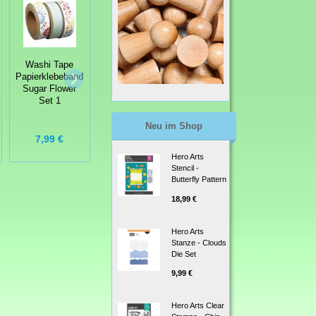
Washi Tape
Papierklebeband
Washi Tape
Washi Tape
Sugar Flower
Monochrome
Tartan-Checked
Set 1
Stripe
Blue
Neu im Shop
2,99 €
2,99 €
7,99 €
Hero Arts
Stencil -
Butterfly Pattern
18,99 €
Hero Arts
Stanze - Clouds
Die Set
9,99 €
Hero Arts Clear