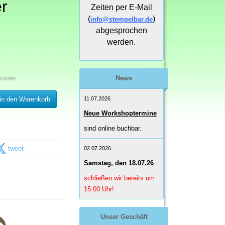
er
Zeiten per E-Mail
(
)
info@stempelbar.de
abgesprochen
werden.
News
kosten
11.07.2026
in den Warenkorb
Neue Workshoptermine
sind online buchbar.
tweet
02.07.2026
Samstag, den 18.07.26
schließen wir bereits um
15:00 Uhr!
Unser Geschäft