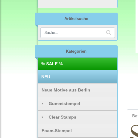
Artikelsuche
Kategorien
% SALE %
NEU
Neue Motive aus Berlin
›
Gummistempel
Be
›
Clear Stamps
Foam-Stempel