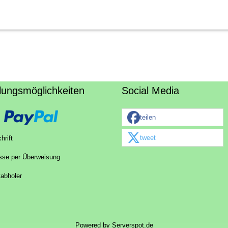
lungsmöglichkeiten
Social Media
teilen
tweet
hrift
sse per Überweisung
tabholer
Powered by
Serverspot.de