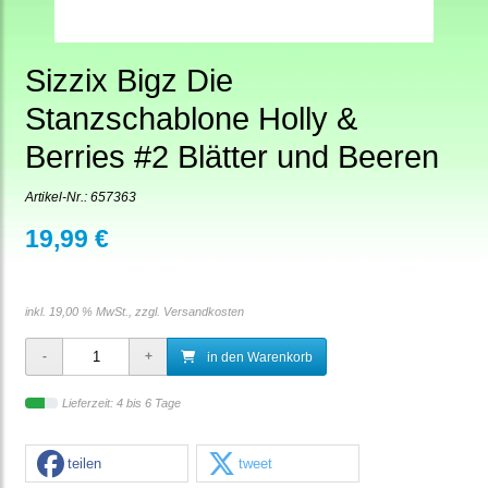
Sizzix Bigz Die
Stanzschablone Holly &
Berries #2 Blätter und Beeren
Artikel-Nr.:
657363
19,99 €
inkl. 19,00 % MwSt., zzgl.
Versandkosten
in den Warenkorb
Lieferzeit: 4 bis 6 Tage
teilen
tweet