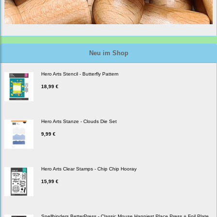
Neu im Shop
Hero Arts Stencil - Butterfly Pattern
18,99 €
Hero Arts Stanze - Clouds Die Set
9,99 €
Hero Arts Clear Stamps - Chip Chip Hooray
15,99 €
Spellbinders BetterPress - Classic Mouse Happiest Place Press + Foil Plate