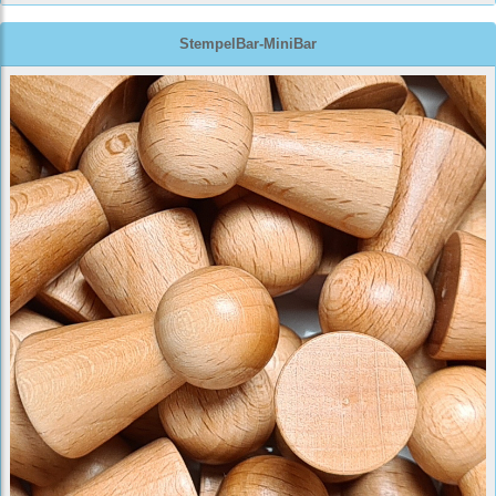
StempelBar-MiniBar