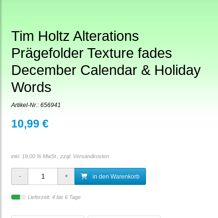
Tim Holtz Alterations
Prägefolder Texture fades
December Calendar & Holiday
Words
Artikel-Nr.:
656941
10,99 €
inkl. 19,00 % MwSt., zzgl.
Versandkosten
in den Warenkorb
Lieferzeit: 4 bis 6 Tage