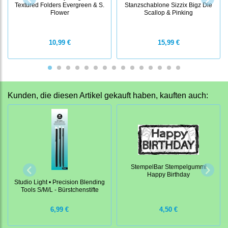
Textured Folders Evergreen & S.
Stanzschablone Sizzix Bigz Die
Flower
Scallop & Pinking
10,99 €
15,99 €
Kunden, die diesen Artikel gekauft haben, kauften auch:
StempelBar Stempelgummi
Happy Birthday
Studio Light • Precision Blending
Tools S/M/L - Bürstchenstifte
6,99 €
4,50 €