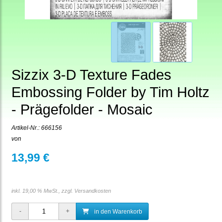
Sizzix 3-D Texture Fades
Embossing Folder by Tim Holtz
- Prägefolder - Mosaic
Artikel-Nr.:
666156
von
13,99 €
inkl. 19,00 % MwSt., zzgl.
Versandkosten
in den Warenkorb