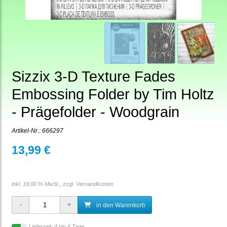
Sizzix 3-D Texture Fades
Embossing Folder by Tim Holtz
- Prägefolder - Woodgrain
Artikel-Nr.:
666297
13,99 €
inkl. 19,00 % MwSt., zzgl.
Versandkosten
in den Warenkorb
Lieferzeit: 4 bis 6 Tage