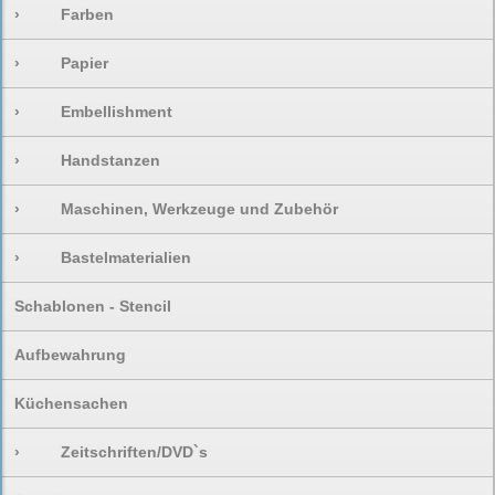
›
Farben
›
Papier
›
Embellishment
›
Handstanzen
›
Maschinen, Werkzeuge und Zubehör
›
Bastelmaterialien
Schablonen - Stencil
Aufbewahrung
Küchensachen
›
Zeitschriften/DVD`s