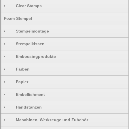
›
Clear Stamps
Foam-Stempel
›
Stempelmontage
›
Stempelkissen
›
Embossingprodukte
›
Farben
›
Papier
›
Embellishment
›
Handstanzen
›
Maschinen, Werkzeuge und Zubehör