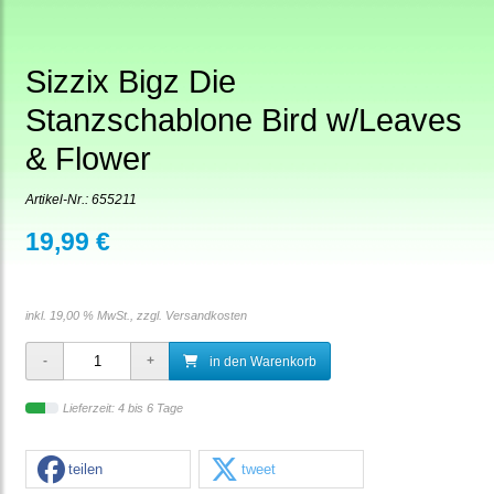
Sizzix Bigz Die
Stanzschablone Bird w/Leaves
& Flower
Artikel-Nr.:
655211
19,99 €
inkl. 19,00 % MwSt., zzgl.
Versandkosten
in den Warenkorb
Lieferzeit: 4 bis 6 Tage
teilen
tweet