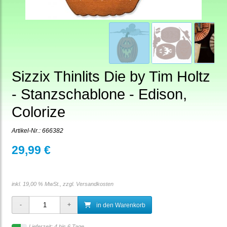
Sizzix Thinlits Die by Tim Holtz
- Stanzschablone - Edison,
Colorize
Artikel-Nr.:
666382
29,99 €
inkl. 19,00 % MwSt., zzgl.
Versandkosten
in den Warenkorb
Lieferzeit: 4 bis 6 Tage