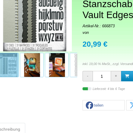
Stanzschab
Vault Edge
Artikel-Nr.:
666873
von
20,99 €
inkl. 19,00 % MwSt., zzgl.
Versand
Lieferzeit: 4 bis 6 Tage
teilen
schreibung