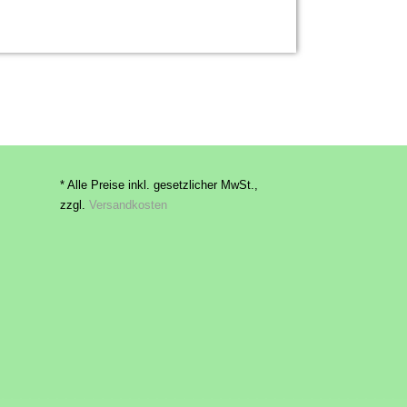
* Alle Preise inkl. gesetzlicher MwSt.,
zzgl.
Versandkosten