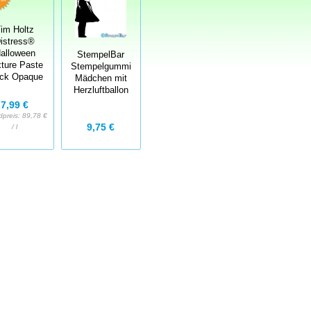
im Holtz
istress®
alloween
StempelBar
ture Paste
Stempelgummi
ack Opaque
Mädchen mit
Herzluftballon
7,99 €
dpreis:
89,78 €
9,75 €
/ l