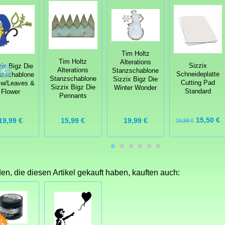
Tim Holtz
Tim Holtz
Alterations
Sizzix
zix Bigz Die
Alterations
Stanzschablone
Schneideplatte
nzschablone
Stanzschablone
Sizzix Bigz Die
Cutting Pad
 w/Leaves &
Sizzix Bigz Die
Winter Wonder
Standard
Flower
Pennants
15,50 €
19,99 €
19,99 €
15,99 €
16,99 €
n, die diesen Artikel gekauft haben, kauften auch: