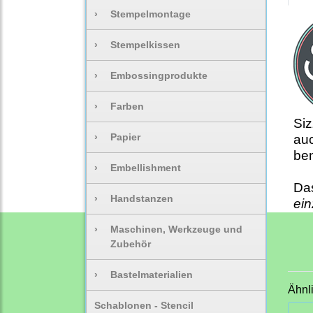
›
Stempelmontage
›
Stempelkissen
›
Embossingprodukte
›
Farben
Siz
›
Papier
auc
be
›
Embellishment
Da
›
Handstanzen
ei
›
Maschinen, Werkzeuge und
Zubehör
›
Bastelmaterialien
Ähnl
Schablonen - Stencil