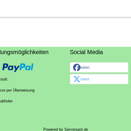
lungsmöglichkeiten
Social Media
teilen
tweet
hrift
sse per Überweisung
tabholer
Powered by
Serverspot.de