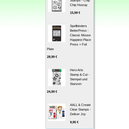
Stamps - Chip
Chip Hooray
15,99 €
Spellbinders
BetterPress -
Classic Mouse
Happiest Place
Press + Foil
Plate
28,99 €
Hero Arts
Stamp & Cut -
Stempel und
Stanzen
24,99 €
AALL & Create
Clear Stamps -
Deliver Joy
9,95 €