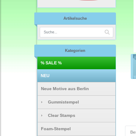
Artikelsuche
Kategorien
% SALE %
NEU
Neue Motive aus Berlin
›
Gummistempel
›
Clear Stamps
Foam-Stempel
Be