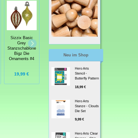
Sizzix Basic
Sizzix Basic
Sizzix Bigz Die
Grey
Grey
Stanzschablone
Stanzschablone
Stanzschablone
Hello Kitty®
Bigz Die Flower,
Bigz Die
Neu im Shop
Frame
Leaves & Stem
Ornaments #4
#4
Hero Arts
19,99 €
19,99 €
19,99 €
Stencil -
Butterfly Pattern
18,99 €
Hero Arts
Stanze - Clouds
Die Set
9,99 €
Hero Arts Clear