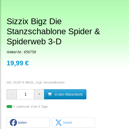
Sizzix Bigz Die
Stanzschablone Spider &
Spiderweb 3-D
Artikel-Nr.:
656758
19,99 €
inkl. 19,00 % MwSt., zzgl.
Versandkosten
in den Warenkorb
Lieferzeit: 4 bis 6 Tage
teilen
tweet