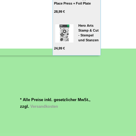
Place Press + Foil Plate
28,99 €
Hero Arts
Stamp & Cut
- Stempel
und Stanzen
24,99 €
* Alle Preise inkl. gesetzlicher MwSt.,
zzgl.
Versandkosten