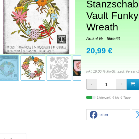
Stanzschab
Vault Funky
Wreath
Artikel-Nr.:
666563
20,99 €
inkl. 19,00 % MwSt., zzgl.
Versand
Lieferzeit: 4 bis 6 Tage
teilen