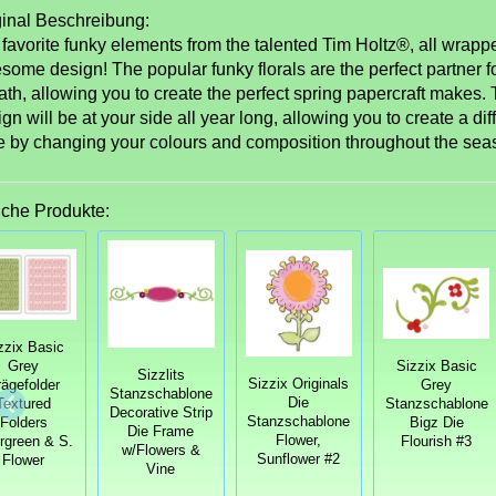
ginal Beschreibung:
 favorite funky elements from the talented Tim Holtz®, all wrapp
ome design! The popular funky florals are the perfect partner for
th, allowing you to create the perfect spring papercraft makes. 
gn will be at your side all year long, allowing you to create a di
le by changing your colours and composition throughout the sea
iche Produkte:
zzix Basic
Grey
Sizzix Basic
Sizzlits
Sizzix Originals
rägefolder
Grey
Stanzschablone
Die
Textured
Stanzschablone
Decorative Strip
Stanzschablone
Folders
Bigz Die
Die Frame
Flower,
rgreen & S.
Flourish #3
w/Flowers &
Sunflower #2
Flower
Vine