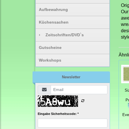
Ori
Aufbewahrung
Our
awes
Küchensachen
wrea
desi
›
Zeitschriften/DVD`s
sty
Gutscheine
Ähnl
Workshops
Newsletter
Si
P
Eingabe Sicherheitscode: *
Eve