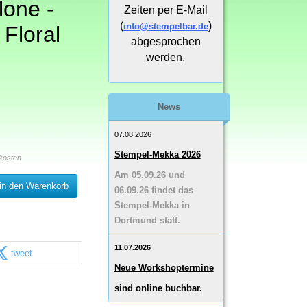
lone -
Zeiten per E-Mail
(
)
info@stempelbar.de
 Floral
abgesprochen
werden.
News
07.08.2026
Stempel-Mekka 2026
kosten
Am 05.09.26 und
in den Warenkorb
06.09.26 findet das
Stempel-Mekka in
Dortmund statt.
11.07.2026
tweet
Neue Workshoptermine
sind online buchbar.