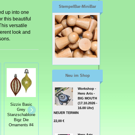
StempelBar-MiniBar
ed up into one
 this beautiful
This versatile
fferent look and
sons.
Neu im Shop
Workshop -
Hero Arts -
Tim Holtz
BIG MOUTH
Alterations
Tim Holtz
(17.10.2026 -
Sizzix Basic
Stanzschablone
Alterations
16.00 Uhr)
Grey
Sizzix Movers &
Stanzschablone
NEUER TERMIN
Stanzschablone
Shapers Mini
Sizzix Bigz Die
Bigz Die
Branch & Leaf
Winter Wonder
22,00 €
Ornaments #4
Set
Hero Arts