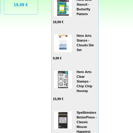
15,99 €
19,99 €
19,99 €
Stencil -
Butterfly
Pattern
18,99 €
Hero Arts
Stanze -
Clouds Die
Set
9,99 €
Hero Arts
Clear
Stamps -
Chip Chip
Hooray
15,99 €
Spellbinders
BetterPress -
Classic
Mouse
Happiest