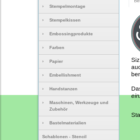
Be
›
Stempelmontage
›
Stempelkissen
›
Embossingprodukte
›
Farben
Siz
›
Papier
auc
be
›
Embellishment
Da
›
Handstanzen
ei
›
Maschinen, Werkzeuge und
Zubehör
St
›
Bastelmaterialien
Schablonen - Stencil