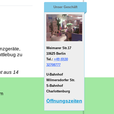
Unser Geschäft
Weimarer Str.17
anzgeräte,
10625 Berlin
ttlebug zu
Tel.:
+49 (0)30
32708777
ht aus 14
U-Bahnhof
Wilmersdorfer Str.
S-Bahnhof
Charlottenburg
cm
Öffnungszeiten