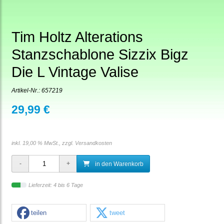
Tim Holtz Alterations
Stanzschablone Sizzix Bigz
Die L Vintage Valise
Artikel-Nr.:
657219
29,99 €
inkl. 19,00 % MwSt., zzgl.
Versandkosten
in den Warenkorb
Lieferzeit: 4 bis 6 Tage
teilen
tweet