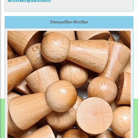
StempelBar-MiniBar