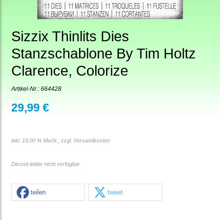
Sizzix Thinlits Dies
Stanzschablone By Tim Holtz
Clarence, Colorize
Artikel-Nr.:
664428
29,99 €
inkl. 19,00 % MwSt., zzgl.
Versandkosten
Derzeit leider nicht verfügbar
teilen
tweet