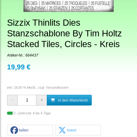
Sizzix Thinlits Dies
Stanzschablone By Tim Holtz
Stacked Tiles, Circles - Kreis
Artikel-Nr.:
664437
19,99 €
inkl. 19,00 % MwSt., zzgl.
Versandkosten
in den Warenkorb
Lieferzeit: 4 bis 6 Tage
teilen
tweet