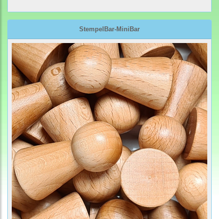
StempelBar-MiniBar