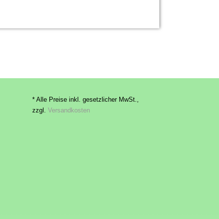
* Alle Preise inkl. gesetzlicher MwSt.,
zzgl.
Versandkosten