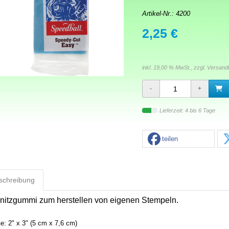
Artikel-Nr.:
4200
2,25 €
inkl. 19,00 % MwSt., zzgl.
Versand
Lieferzeit: 4 bis 6 Tage
teilen
schreibung
nitzgummi zum herstellen von eigenen Stempeln.
e: 2" x 3" (5 cm x 7,6 cm)