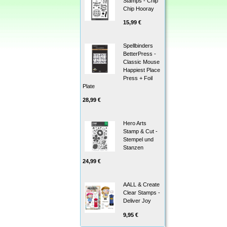
Stamps - Chip
Chip Hooray
15,99 €
Spellbinders
BetterPress -
Classic Mouse
Happiest Place
Press + Foil
Plate
28,99 €
Hero Arts
Stamp & Cut -
Stempel und
Stanzen
24,99 €
AALL & Create
Clear Stamps -
Deliver Joy
9,95 €