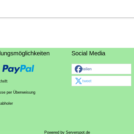
lungsmöglichkeiten
Social Media
teilen
tweet
hrift
sse per Überweisung
tabholer
Powered by
Serverspot.de