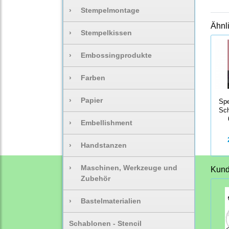
›
Stempelmontage
Ähnl
›
Stempelkissen
›
Embossingprodukte
›
Farben
›
Papier
Sp
Sc
›
Embellishment
›
Handstanzen
›
Maschinen, Werkzeuge und
Kunde
Zubehör
›
Bastelmaterialien
Schablonen - Stencil