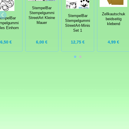
StempelBar
Stempelgummi
Zellkautschuk
StempelBar
StreetArt Kleine
tempelBar
beidseitig
Stempelgummi
Mauer
mpelgummi
klebend
StreetArt-Minis
les Einhorn
Set 1
6,00 €
6,50 €
12,75 €
4,99 €