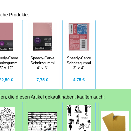
iche Produkte:
eedy-Carve
Speedy-Carve
Speedy-Carve
hnitzgummi
Schnitzgummi
Schnitzgummi
6" x 12"
4" x 6"
3" x 4"
22,50 €
7,75 €
4,75 €
n, die diesen Artikel gekauft haben, kauften auch: