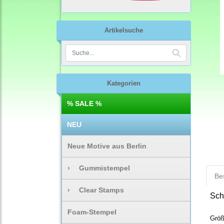
Artikelsuche
Kategorien
% SALE %
NEU
Neue Motive aus Berlin
›
Gummistempel
Be
›
Clear Stamps
Sch
Foam-Stempel
Größ