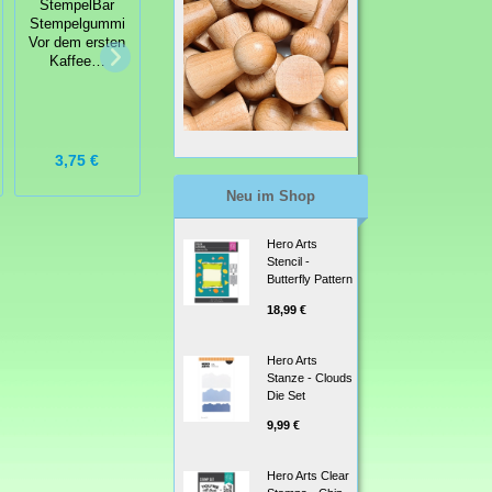
StempelBar
Stempelgummi
Vor dem ersten
Kaffee…
StempelBar
EZ Mount
Stempelgummi
Montageschaum
ATC
3,75 €
6,50 €
5,95 €
Neu im Shop
Hero Arts
Stencil -
Butterfly Pattern
18,99 €
Hero Arts
Stanze - Clouds
Die Set
9,99 €
Hero Arts Clear