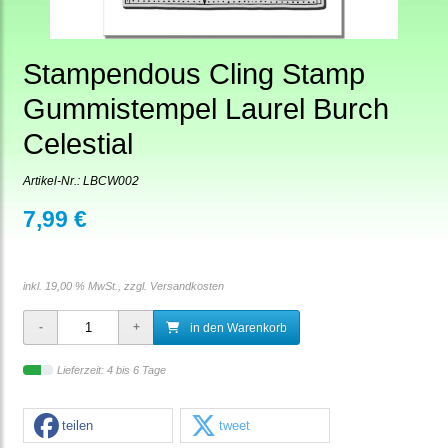
Stampendous Cling Stamp
Gummistempel Laurel Burch
Celestial
Artikel-Nr.:
LBCW002
7,99 €
inkl. 19,00 % MwSt., zzgl.
Versandkosten
in den Warenkorb
Lieferzeit: 4 bis 6 Tage
teilen
tweet