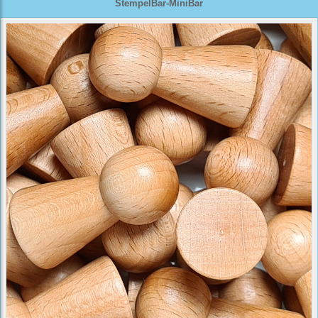
StempelBar-MiniBar