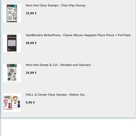
Hero Arts Clear Stamps - Chip Chip Hooray
15,99 €
Spellbinders BetterPress - Classic Mouse Happiest Place Press + Foil Plate
28,99 €
Hero Arts Stamp & Cut - Stempel und Stanzen
24,99 €
AALL & Create Clear Stamps - Deliver Joy
9,95 €