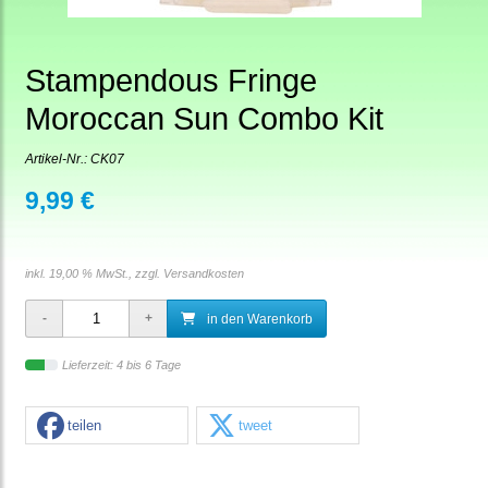
Stampendous Fringe
Moroccan Sun Combo Kit
Artikel-Nr.:
CK07
9,99 €
inkl. 19,00 % MwSt., zzgl.
Versandkosten
in den Warenkorb
Lieferzeit: 4 bis 6 Tage
teilen
tweet