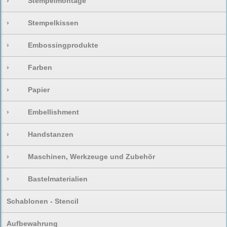
›
Stempelmontage
›
Stempelkissen
›
Embossingprodukte
›
Farben
›
Papier
›
Embellishment
›
Handstanzen
›
Maschinen, Werkzeuge und Zubehör
›
Bastelmaterialien
Schablonen - Stencil
Aufbewahrung