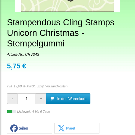
Stampendous Cling Stamps
Unicorn Christmas -
Stempelgummi
Artikel-Nr.:
CRV343
5,75 €
inkl. 19,00 % MwSt., zzgl.
Versandkosten
in den Warenkorb
Lieferzeit: 4 bis 6 Tage
teilen
tweet