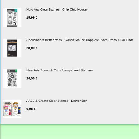
Hero Arts Clear Stamps - Chip Chip Hooray
15,99 €
Spellbinders BetterPress - Classic Mouse Happiest Place Press + Foil Plate
28,99 €
Hero Arts Stamp & Cut - Stempel und Stanzen
24,99 €
AALL & Create Clear Stamps - Deliver Joy
9,95 €