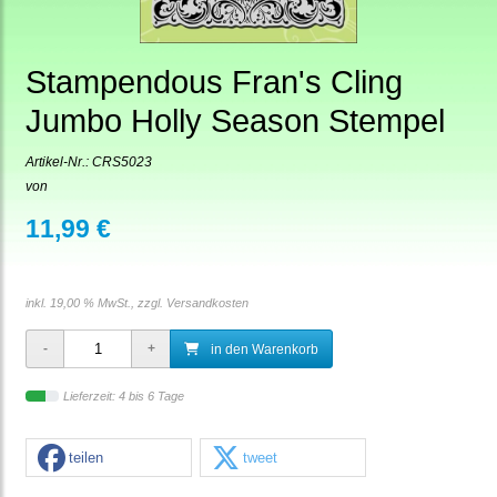
Stampendous Fran's Cling
Jumbo Holly Season Stempel
Artikel-Nr.:
CRS5023
von
11,99 €
inkl. 19,00 % MwSt., zzgl.
Versandkosten
in den Warenkorb
Lieferzeit: 4 bis 6 Tage
teilen
tweet