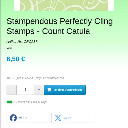
Stampendous Perfectly Cling
Stamps - Count Catula
Artikel-Nr.:
CRQ237
von
6,50 €
inkl. 19,00 % MwSt., zzgl.
Versandkosten
in den Warenkorb
Lieferzeit: 4 bis 6 Tage
teilen
tweet