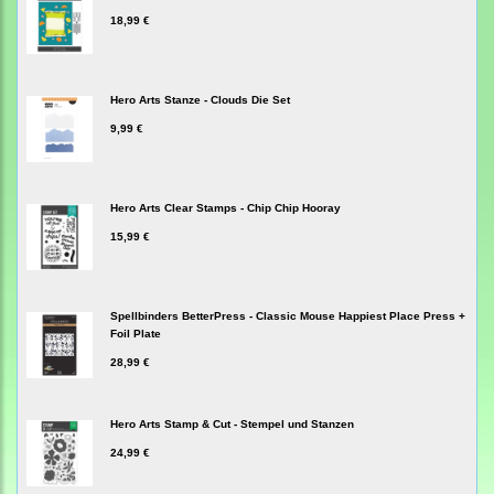
18,99 €
Hero Arts Stanze - Clouds Die Set
9,99 €
Hero Arts Clear Stamps - Chip Chip Hooray
15,99 €
Spellbinders BetterPress - Classic Mouse Happiest Place Press +
Foil Plate
28,99 €
Hero Arts Stamp & Cut - Stempel und Stanzen
24,99 €