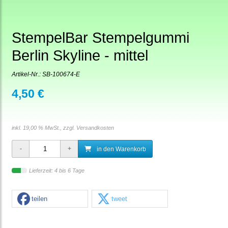
StempelBar Stempelgummi
Berlin Skyline - mittel
Artikel-Nr.:
SB-100674-E
4,50 €
inkl. 19,00 % MwSt., zzgl.
Versandkosten
in den Warenkorb
Lieferzeit: 4 bis 6 Tage
teilen
tweet