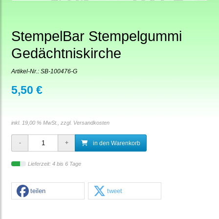
StempelBar Stempelgummi
Gedächtniskirche
Artikel-Nr.:
SB-100476-G
5,50 €
inkl. 19,00 % MwSt., zzgl.
Versandkosten
in den Warenkorb
Lieferzeit: 4 bis 6 Tage
teilen
tweet