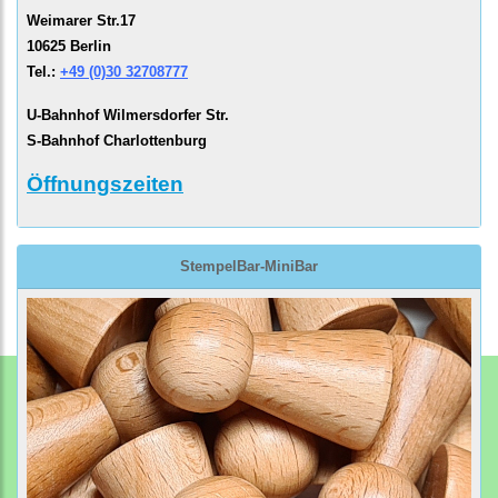
Weimarer Str.17
10625 Berlin
Tel.:
+49 (0)30 32708777
U-Bahnhof Wilmersdorfer Str.
S-Bahnhof Charlottenburg
Öffnungszeiten
StempelBar-MiniBar