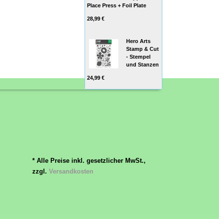
Place Press + Foil Plate
28,99 €
Hero Arts
Stamp & Cut
- Stempel
und Stanzen
24,99 €
* Alle Preise inkl. gesetzlicher MwSt.,
zzgl.
Versandkosten