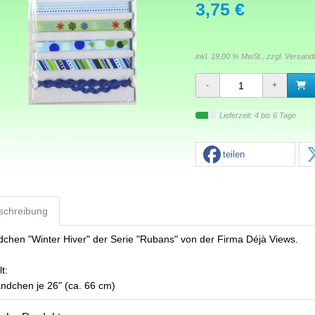
3,75 €
inkl. 19,00 % MwSt., zzgl.
Versand
Lieferzeit: 4 bis 6 Tage
teilen
schreibung
chen "Winter Hiver" der Serie "Rubans" von der Firma Déjà Views.
t:
ndchen je 26" (ca. 66 cm)