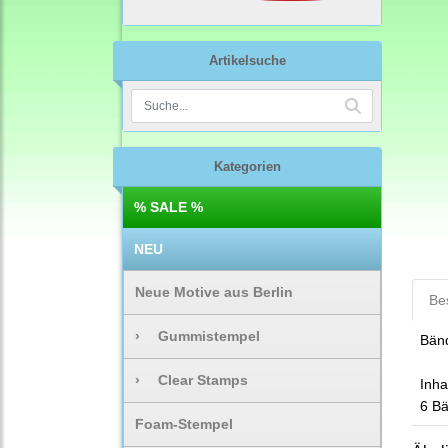
Artikelsuche
Kategorien
% SALE %
NEU
Neue Motive aus Berlin
Be
›
Gummistempel
Bänd
›
Clear Stamps
Inhal
6 Bä
Foam-Stempel