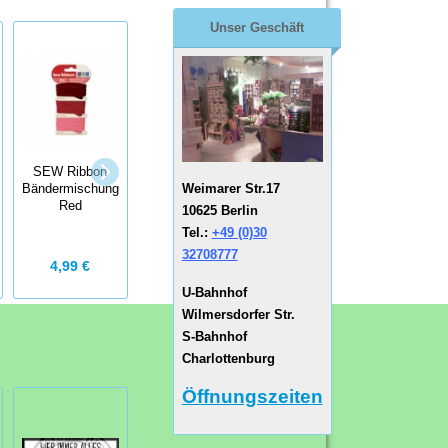
Unser Geschäft
SEW Ribbon
Adhesive
Weimarer Str.17
Bändermischung
ribbons
Felt Ribbon
Red
10625 Berlin
schwarz/weiß
Tel.:
+49 (0)30
32708777
4,99 €
1,99 €
2,95 €
U-Bahnhof
Wilmersdorfer Str.
S-Bahnhof
Charlottenburg
Öffnungszeiten