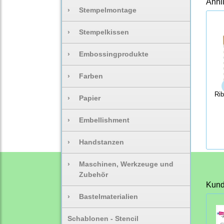
Ähnl
›
Stempelmontage
›
Stempelkissen
›
Embossingprodukte
›
Farben
Rib
›
Papier
›
Embellishment
›
Handstanzen
›
Maschinen, Werkzeuge und
Zubehör
Kunde
›
Bastelmaterialien
Schablonen - Stencil