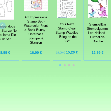
Art Impressions
Stamp Set -
Your Next
StempelBar
Watercolor Front
ampendous
Stamp Clear
Stempelgummi
& Back Bunny -
s Stanze No
Stamp Waddles
Lee Holland -
Osterhase
bLlama Die
- Bring on the
Luftballon-
Stempel &
Cut Set
BBY
Drache
Stanzen
15,20 €
8,99 €
12,95 €
16,00 €
19,00 €