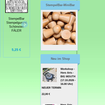
StempelBar-MiniBar
StempelBar
Stempelgummi
StempelBar
StempelBar
Schönsten
Clear Stamps -
Stempelgummi
FÄLER
Surf-Bär
Ich will Konfetti
10,00 €
5,25 €
5,00 €
17,90 €
Neu im Shop
Workshop -
Hero Arts -
BIG MOUTH
(17.10.2026 -
16.00 Uhr)
NEUER TERMIN
22,00 €
Hero Arts