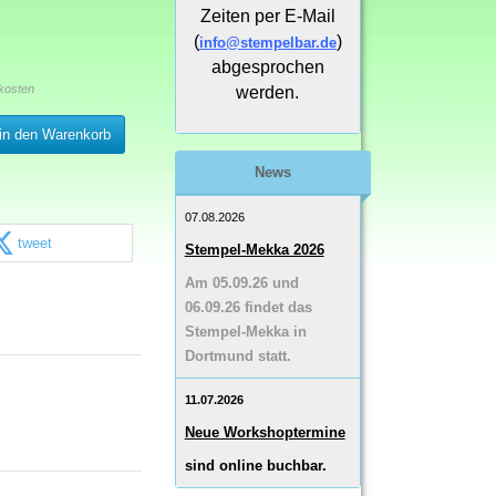
Zeiten per E-Mail
(
)
info@stempelbar.de
abgesprochen
kosten
werden.
in den Warenkorb
News
07.08.2026
tweet
Stempel-Mekka 2026
Am 05.09.26 und
06.09.26 findet das
Stempel-Mekka in
Dortmund statt.
11.07.2026
Neue Workshoptermine
sind online buchbar.