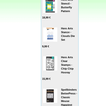
Stencil -
Butterfly
Pattern
18,99 €
Hero Arts
Stanze -
Clouds Die
Set
9,99 €
Hero Arts
Clear
Stamps -
Chip Chip
Hooray
15,99 €
Spellbinders
BetterPress -
Classic
Mouse
Happiest