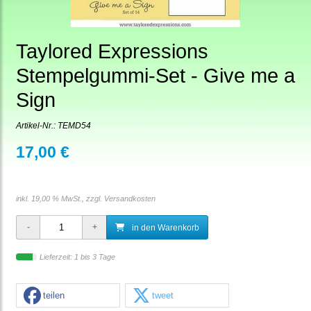
Taylored Expressions
Stempelgummi-Set - Give me a
Sign
Artikel-Nr.:
TEMD54
17,00 €
inkl. 19,00 % MwSt., zzgl.
Versandkosten
in den Warenkorb
Lieferzeit: 1 bis 3 Tage
teilen
tweet