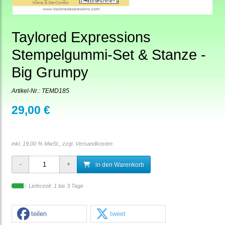
Taylored Expressions
Stempelgummi-Set & Stanze -
Big Grumpy
Artikel-Nr.:
TEMD185
29,00 €
inkl. 19,00 % MwSt., zzgl.
Versandkosten
in den Warenkorb
Lieferzeit: 1 bis 3 Tage
teilen
tweet