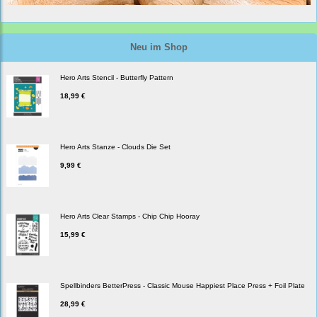
Neu im Shop
Hero Arts Stencil - Butterfly Pattern
18,99 €
Hero Arts Stanze - Clouds Die Set
9,99 €
Hero Arts Clear Stamps - Chip Chip Hooray
15,99 €
Spellbinders BetterPress - Classic Mouse Happiest Place Press + Foil Plate
28,99 €