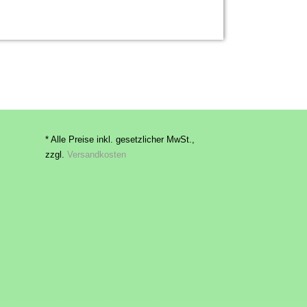
* Alle Preise inkl. gesetzlicher MwSt.,
zzgl.
Versandkosten