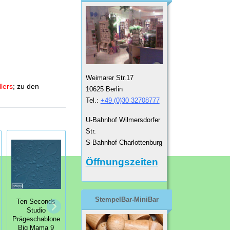
Weimarer Str.17
llers
; zu den
10625 Berlin
Tel.:
+49 (0)30 32708777
U-Bahnhof Wilmersdorfer
Str.
S-Bahnhof Charlottenburg
Öffnungszeiten
Ten Seconds
Ten Seconds
Studio
StempelBar-MiniBar
Ten Seconds
Studio
Prägeschablone
Studio
Prägeschablone
Kabuka 3
Prägeschablone
Kabuka 6 Lower
Borders and
Big Mama 9
Case Alphabet