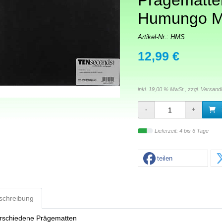
Prägematte
Humungo M
Artikel-Nr.:
HMS
12,99 €
inkl. 19,00 % MwSt., zzgl.
Versand
Lieferzeit: 4 bis 6 Tage
teilen
schreibung
erschiedene Prägematten