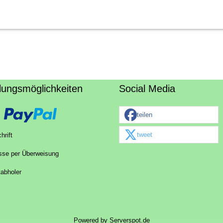
lungsmöglichkeiten
Social Media
teilen
tweet
hrift
sse per Überweisung
tabholer
Powered by
Serverspot.de