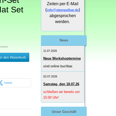
n-Set
Zeiten per E-Mail
at Set
(
)
info@stempelbar.de
abgesprochen
werden.
News
kosten
11.07.2026
in den Warenkorb
Neue Workshoptermine
sind online buchbar.
02.07.2026
tweet
Samstag, den 18.07.26
schließen wir bereits um
15:00 Uhr!
Unser Geschäft