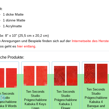
t:
1 dicke Matte
1 dünne Matte
1 Acrylmatte
e: 8" x 10" (25,5 cm x 20,2 cm)
e Anregungen und Bespiele finden sich auf der
Internetseite des Herste
os geht es
hier entlang
.
iche Produkte:
Ten Seconds
Ten Seconds
Ten Seconds
n Seconds
Studio
Studio
Studio
Studio
Prägeschablone
Prägeschablone
Prägeschablone
geschablone
Kabuka 4
Kabuka 8 Keys
Kabuka 1
uka 9 Words
Baroque and
Linen
Flower