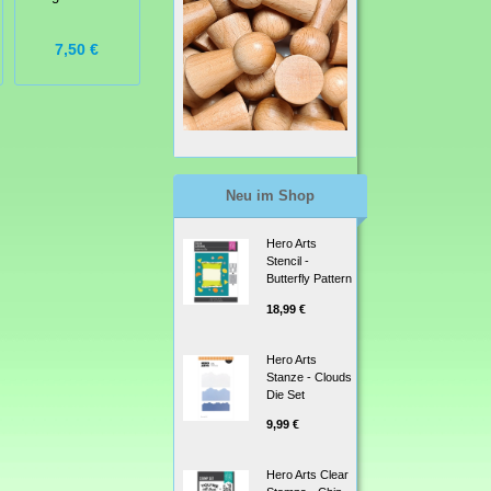
Grid
7,50 €
16,99 €
16,99 €
Neu im Shop
Hero Arts
Stencil -
Butterfly Pattern
18,99 €
Hero Arts
Stanze - Clouds
Die Set
9,99 €
Hero Arts Clear