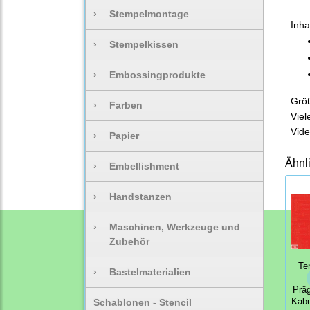
›
Stempelmontage
Inhal
›
Stempelkissen
›
Embossingprodukte
Größ
›
Farben
Viel
Vide
›
Papier
Ähnl
›
Embellishment
›
Handstanzen
›
Maschinen, Werkzeuge und
Zubehör
Te
›
Bastelmaterialien
Prä
Schablonen - Stencil
Kab