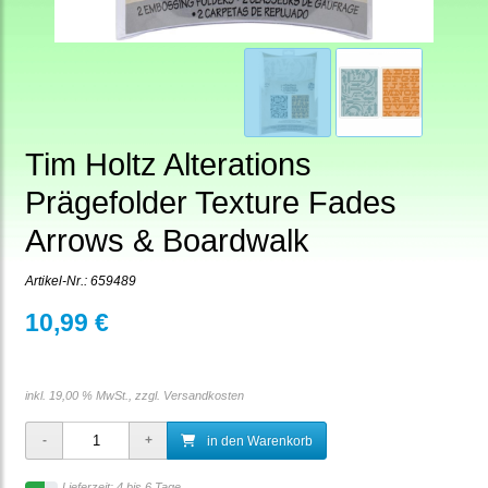
Tim Holtz Alterations
Prägefolder Texture Fades
Arrows & Boardwalk
Artikel-Nr.:
659489
10,99 €
inkl. 19,00 % MwSt., zzgl.
Versandkosten
in den Warenkorb
Lieferzeit: 4 bis 6 Tage