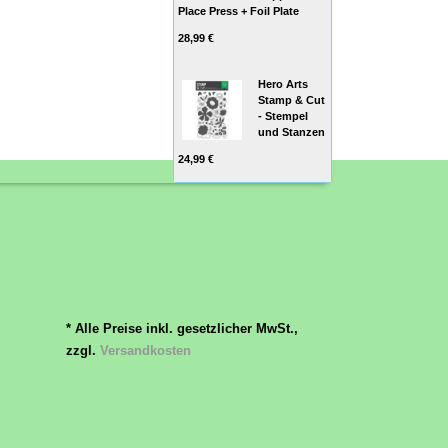
Place Press + Foil Plate
28,99 €
Hero Arts
Stamp & Cut
- Stempel
und Stanzen
24,99 €
* Alle Preise inkl. gesetzlicher MwSt.,
zzgl.
Versandkosten