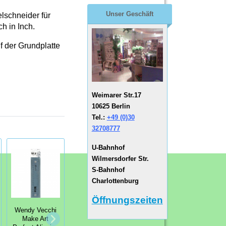
Unser Geschäft
elschneider für
h in Inch.
f der Grundplatte
Weimarer Str.17
10625 Berlin
Tel.:
+49 (0)30
32708777
U-Bahnhof
Wilmersdorfer Str.
S-Bahnhof
Charlottenburg
Öffnungszeiten
Wendy Vecchi
Tim Holtz®
Make Art
Mini Ink
Alcohol Ink