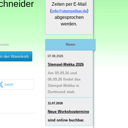
chneider
Zeiten per E-Mail
(
)
info@stempelbar.de
abgesprochen
werden.
News
kosten
07.08.2026
in den Warenkorb
Stempel-Mekka 2026
Am 05.09.26 und
06.09.26 findet das
tweet
Stempel-Mekka in
Dortmund statt.
11.07.2026
Neue Workshoptermine
sind online buchbar.