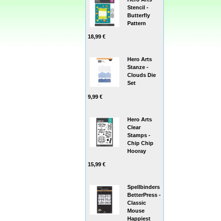
Stencil -
Butterfly
Pattern
18,99 €
Hero Arts
Stanze -
Clouds Die
Set
9,99 €
Hero Arts
Clear
Stamps -
Chip Chip
Hooray
15,99 €
Spellbinders
BetterPress -
Classic
Mouse
Happiest