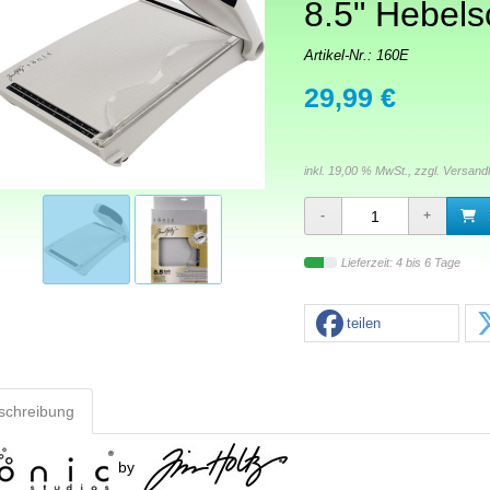
8.5" Hebels
Artikel-Nr.:
160E
29,99 €
inkl. 19,00 % MwSt., zzgl.
Versand
Lieferzeit: 4 bis 6 Tage
teilen
schreibung
by