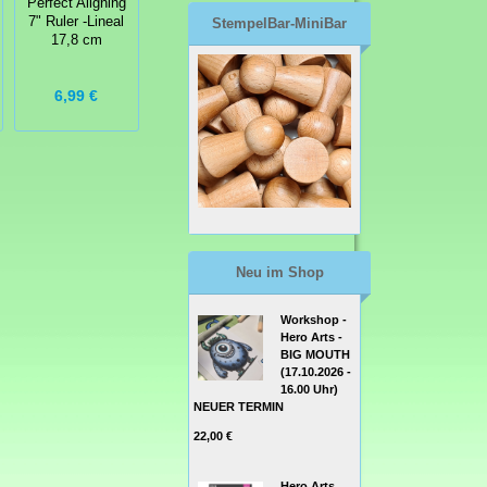
Perfect Aligning
Blending Tool
Applicator Felts
7" Ruler -Lineal
Schwämmchengriff
StempelBar-MiniBar
- Ersatzfilzpads
17,8 cm
(rund)
6,99 €
6,99 €
5,99 €
Neu im Shop
Workshop -
Hero Arts -
BIG MOUTH
(17.10.2026 -
16.00 Uhr)
NEUER TERMIN
22,00 €
Hero Arts