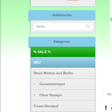
Artikelsuche
Kategorien
% SALE %
NEU
Neue Motive aus Berlin
›
Gummistempel
Be
›
Clear Stamps
Foam-Stempel