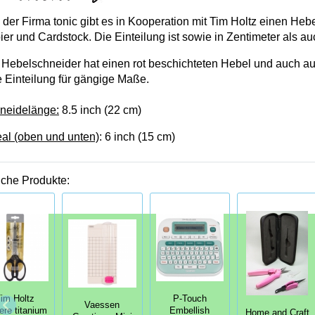
 der Firma tonic gibt es in Kooperation mit Tim Holtz einen Heb
er und Cardstock. Die Einteilung ist sowie in Zentimeter als auc
 Hebelschneider hat einen rot beschichteten Hebel und auch au
e Einteilung für gängige Maße.
neidelänge:
8.5 inch (22 cm)
eal (oben und unten)
: 6 inch (15 cm)
iche Produkte:
im Holtz
P-Touch
Vaessen
re titanium
Embellish
Home and Craft