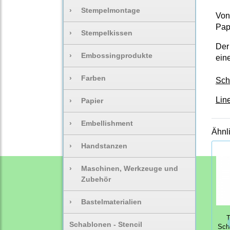
›
Stempelmontage
Von
Papi
›
Stempelkissen
Der
›
Embossingprodukte
ein
›
Farben
Sch
Lin
›
Papier
›
Embellishment
Ähnl
›
Handstanzen
›
Maschinen, Werkzeuge und
Zubehör
›
Bastelmaterialien
T
Schablonen - Stencil
Sche