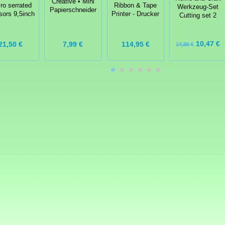
Creative • Mini
ro serrated
Ribbon & Tape
Werkzeug-Set
Papierschneider
sors 9,5inch
Printer - Drucker
Cutting set 2
10,47 €
21,50 €
7,99 €
114,95 €
14,95 €