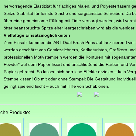
hervorragende Elastizität für flächiges Malen, und Polyesterfasern 
Spitze Stabilität für feinste Striche und sorgsamstes Schreiben. Da be
über eine gemeinsame Füllung mit Tinte versorgt werden, wird vermi
öfter beanspruchte Spitze eher leergeschrieben wird als die weniger
Vielfältige Einsatzmöglichkeiten
Zum Einsatz kommen die ABT Dual Brush Pens auf faszinierend vielfä
werden geschätzt von Comiczeichnern, Karikaturisten, Grafikern un
professionellen Motivstempeln werden die Konturen mit sogenannt
Powder“ auf dem Papier fixiert und anschließend die Farben und Verl
Papier gebracht. So lassen sich herrliche Effekte erzielen – kein Ver
Stempelkissen! Ob mit oder ohne Stempel: Die Gestaltung individuel
gelingt spielend leicht – auch mit Hilfe von Schablonen.
iche Produkte: