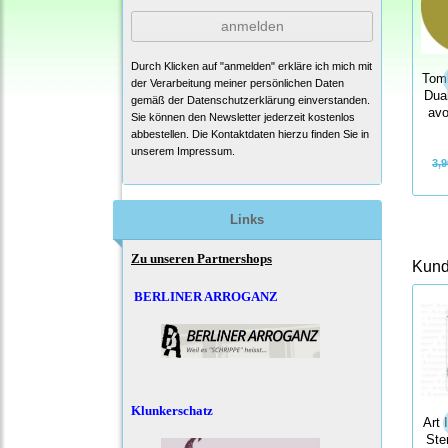
anmelden
Durch Klicken auf "anmelden" erkläre ich mich mit
Tomb
der Verarbeitung meiner persönlichen Daten
Dua
gemäß der
Datenschutzerklärung
einverstanden.
avo
Sie können den Newsletter jederzeit kostenlos
abbestellen. Die Kontaktdaten hierzu finden Sie in
unserem Impressum.
3,9
Links
Zu unseren Partnershops
Kunde
BERLINER ARROGANZ
Klunkerschatz
Art 
Ste