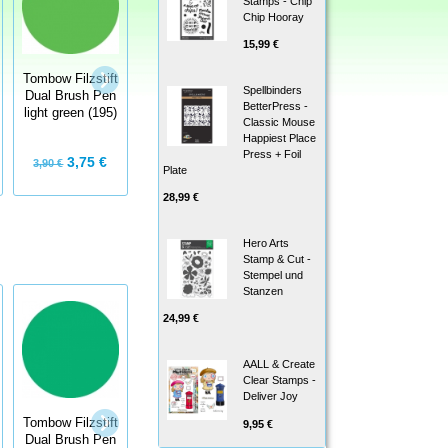
Stamps - Chip
Chip Hooray
15,99 €
Tombow Filzstift
Tombow Filzstift
Tombow Filzstift
Spellbinders
Dual Brush Pen
Dual Brush Pen
Dual Brush Pen
BetterPress -
light green (195)
reflex blue (493)
aspargus (192)
Classic Mouse
Happiest Place
Press + Foil
3,75 €
3,75 €
3,75 €
3,90 €
3,90 €
3,90 €
Plate
28,99 €
Hero Arts
Stamp & Cut -
Stempel und
Stanzen
24,99 €
AALL & Create
Clear Stamps -
Deliver Joy
Tombow Filzstift
Tombow Filzstift
Tombow Filzstift
9,95 €
Dual Brush Pen
Dual Brush Pen
Dual Brush Pen