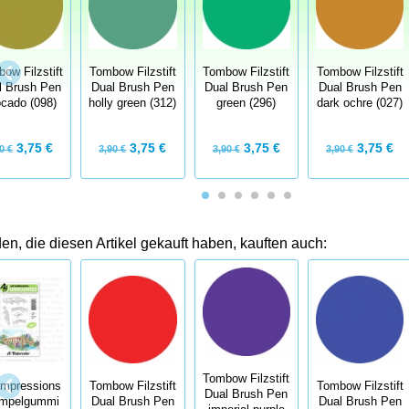
ow Filzstift
Tombow Filzstift
Tombow Filzstift
Tombow Filzstift
l Brush Pen
Dual Brush Pen
Dual Brush Pen
Dual Brush Pen
cado (098)
holly green (312)
green (296)
dark ochre (027)
3,75 €
3,75 €
3,75 €
3,75 €
0 €
3,90 €
3,90 €
3,90 €
n, die diesen Artikel gekauft haben, kauften auch:
Tombow Filzstift
Impressions
Tombow Filzstift
Tombow Filzstift
Dual Brush Pen
mpelgummi
Dual Brush Pen
Dual Brush Pen