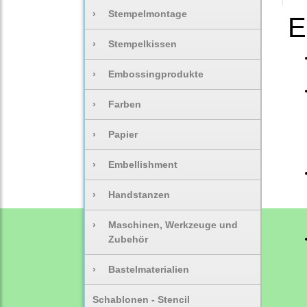
›
Stempelmontage
E
›
Stempelkissen
›
Embossingprodukte
›
Farben
›
Papier
›
Embellishment
›
Handstanzen
›
Maschinen, Werkzeuge und
Zubehör
›
Bastelmaterialien
Schablonen - Stencil