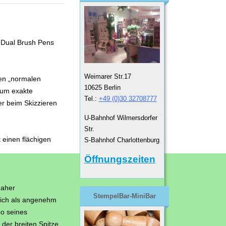
 Dual Brush Pens
Weimarer Str.17
nen „normalen
10625 Berlin
s um exakte
Tel.:
+49 (0)30 32708777
r beim Skizzieren
U-Bahnhof Wilmersdorfer
Str.
t einen flächigen
S-Bahnhof Charlottenburg
.
Öffnungszeiten
daher
StempelBar-MiniBar
 sich als angenehm
o seines
der breiten Spitze