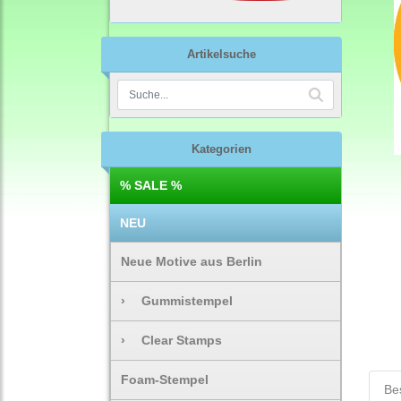
Artikelsuche
Kategorien
% SALE %
NEU
Neue Motive aus Berlin
›
Gummistempel
›
Clear Stamps
Foam-Stempel
Be