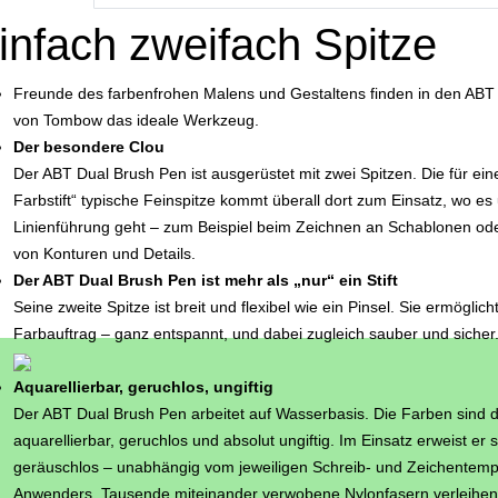
infach zweifach Spitze
Freunde des farbenfrohen Malens und Gestaltens finden in den ABT
von Tombow das ideale Werkzeug.
Der besondere Clou
Der ABT Dual Brush Pen ist ausgerüstet mit zwei Spitzen. Die für ei
Farbstift“ typische Feinspitze kommt überall dort zum Einsatz, wo e
Linienführung geht – zum Beispiel beim Zeichnen an Schablonen ode
von Konturen und Details.
Der ABT Dual Brush Pen ist mehr als „nur“ ein Stift
Seine zweite Spitze ist breit und flexibel wie ein Pinsel. Sie ermöglich
Farbauftrag – ganz entspannt, und dabei zugleich sauber und sicher
Aquarellierbar, geruchlos, ungiftig
Der ABT Dual Brush Pen arbeitet auf Wasserbasis. Die Farben sind 
aquarellierbar, geruchlos und absolut ungiftig. Im Einsatz erweist er
geräuschlos – unabhängig vom jeweiligen Schreib- und Zeichentemp
Anwenders. Tausende miteinander verwobene Nylonfasern verleihen 