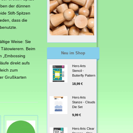
geben der dünnen
ide Stift-Spitzen
eden, dass die
 benutzte.
ltige Weise: Sie
d Tätowierern. Beim
Neu im Shop
em „Embossing
äufe direkt aufs
Hero Arts
gleich zum
Stencil -
Butterfly Pattern
ler Grußkarten
18,99 €
Hero Arts
Stanze - Clouds
Die Set
9,99 €
Hero Arts Clear