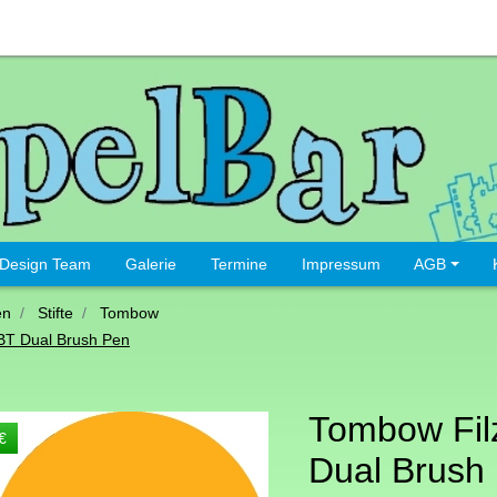
Design Team
Galerie
Termine
Impressum
AGB
en
Stifte
Tombow
BT Dual Brush Pen
Tombow Filz
€
Dual Brush