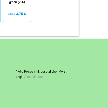
hunter green
green (296)
dark jade (177)
(249)
3,75 €
3,75 €
3,75 €
3,90 €
3,90 €
* Alle Preise inkl. gesetzlicher MwSt.,
zzgl.
Versandkosten