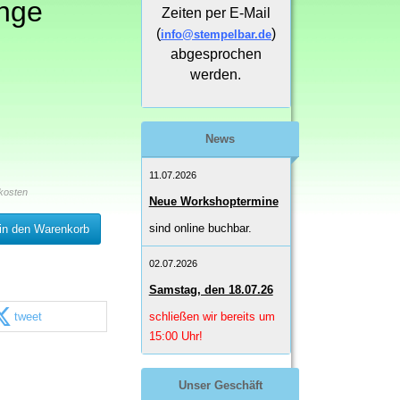
nge
Zeiten per E-Mail
(
)
info@stempelbar.de
abgesprochen
werden.
News
11.07.2026
kosten
Neue Workshoptermine
sind online buchbar.
in den Warenkorb
02.07.2026
Samstag, den 18.07.26
tweet
schließen wir bereits um
15:00 Uhr!
Unser Geschäft