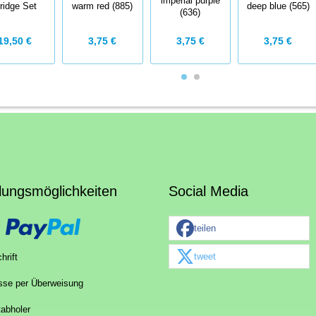
imperial purple
ridge Set
warm red (885)
deep blue (565)
(636)
19,50 €
3,75 €
3,75 €
3,75 €
lungsmöglichkeiten
Social Media
teilen
tweet
hrift
sse per Überweisung
tabholer