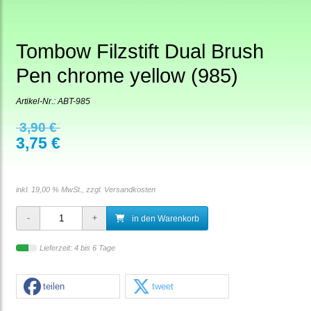
Tombow Filzstift Dual Brush
Pen chrome yellow (985)
Artikel-Nr.:
ABT-985
3,90 €
3,75 €
inkl. 19,00 % MwSt., zzgl.
Versandkosten
in den Warenkorb
Lieferzeit: 4 bis 6 Tage
teilen
tweet