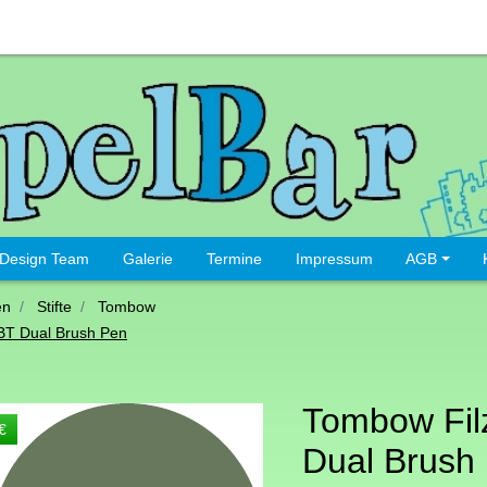
Design Team
Galerie
Termine
Impressum
AGB
en
Stifte
Tombow
BT Dual Brush Pen
Tombow Filz
€
Dual Brush