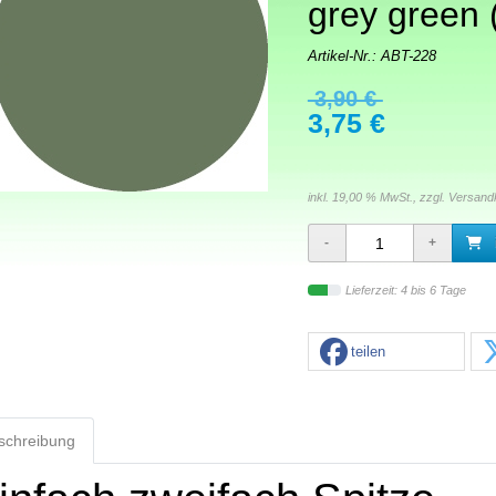
grey green 
Artikel-Nr.:
ABT-228
3,90 €
3,75 €
inkl. 19,00 % MwSt., zzgl.
Versand
Lieferzeit: 4 bis 6 Tage
teilen
schreibung