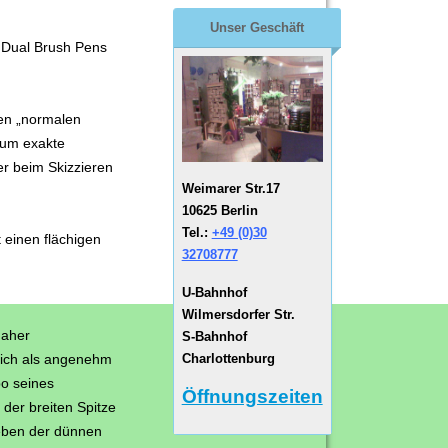
Unser Geschäft
 Dual Brush Pens
nen „normalen
s um exakte
r beim Skizzieren
Weimarer Str.17
10625 Berlin
Tel.:
+49 (0)30
t einen flächigen
32708777
.
U-Bahnhof
Wilmersdorfer Str.
daher
S-Bahnhof
Charlottenburg
 sich als angenehm
o seines
Öffnungszeiten
der breiten Spitze
geben der dünnen