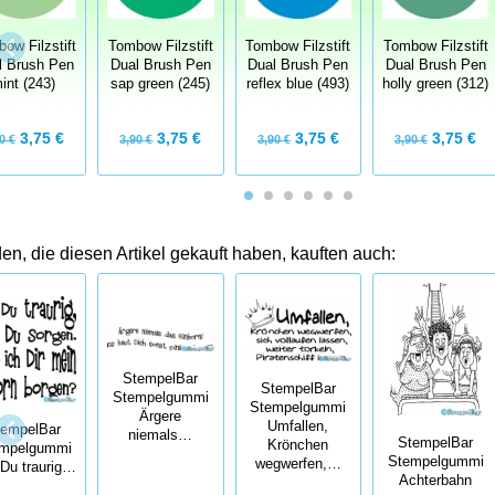
ow Filzstift
Tombow Filzstift
Tombow Filzstift
Tombow Filzstift
l Brush Pen
Dual Brush Pen
Dual Brush Pen
Dual Brush Pen
int (243)
sap green (245)
reflex blue (493)
holly green (312)
3,75 €
3,75 €
3,75 €
3,75 €
0 €
3,90 €
3,90 €
3,90 €
n, die diesen Artikel gekauft haben, kauften auch:
StempelBar
StempelBar
Stempelgummi
Stempelgummi
Ärgere
Umfallen,
tempelBar
niemals…
StempelBar
Krönchen
mpelgummi
Stempelgummi
wegwerfen,…
 Du traurig…
Achterbahn