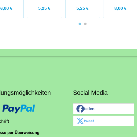
6,00 €
5,25 €
5,25 €
8,00 €
lungsmöglichkeiten
Social Media
teilen
tweet
hrift
sse per Überweisung