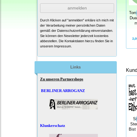
anmelden
Tomb
Dua
Durch Klicken auf "anmelden" erkläre ich mich mit
m
der Verarbeitung meiner persönlichen Daten
gemäß der
Datenschutzerklärung
einverstanden.
Sie können den Newsletter jederzeit kostenlos
3,9
abbestellen. Die Kontaktdaten hierzu finden Sie in
unserem Impressum.
Links
Kunde
Zu unseren Partnershops
BERLINER ARROGANZ
S
Ste
Klunkerschatz
Bist