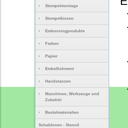
E
›
Stempelmontage
›
Stempelkissen
›
Embossingprodukte
›
Farben
›
Papier
›
Embellishment
›
Handstanzen
›
Maschinen, Werkzeuge und
Zubehör
›
Bastelmaterialien
Schablonen - Stencil