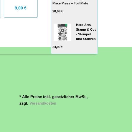
Place Press + Foil Plate
9,00 €
5,50 €
6,00 €
28,99 €
Hero Arts
Stamp & Cut
- Stempel
und Stanzen
24,99 €
* Alle Preise inkl. gesetzlicher MwSt.,
zzgl.
Versandkosten