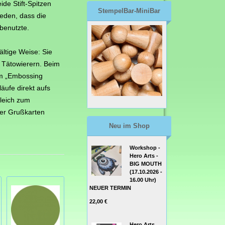
ide Stift-Spitzen
StempelBar-MiniBar
eden, dass die
 benutzte.
ltige Weise: Sie
d Tätowierern. Beim
em „Embossing
äufe direkt aufs
gleich zum
ler Grußkarten
Neu im Shop
Workshop -
Hero Arts -
BIG MOUTH
(17.10.2026 -
16.00 Uhr)
NEUER TERMIN
22,00 €
Hero Arts