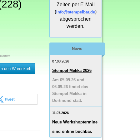
(228)
Zeiten per E-Mail
(
)
info@stempelbar.de
abgesprochen
werden.
News
kosten
07.08.2026
in den Warenkorb
Stempel-Mekka 2026
Am 05.09.26 und
06.09.26 findet das
Stempel-Mekka in
tweet
Dortmund statt.
11.07.2026
Neue Workshoptermine
sind online buchbar.