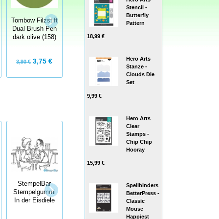
Stencil -
Butterfly
Tombow Filzstift
Tombow Filzstift
Tombow Filzstift
Pattern
Dual Brush Pen
Dual Brush Pen
Dual Brush Pen
light orange
18,99 €
dark olive (158)
aspargus (192)
(025)
Hero Arts
3,75 €
3,75 €
3,75 €
3,90 €
3,90 €
3,90 €
Stanze -
Clouds Die
Set
9,99 €
Hero Arts
Clear
Stamps -
Chip Chip
Hooray
15,99 €
StempelBar
Stempelgummi
StempelBar
StempelBar
Ich habe
Spellbinders
Stempelgummi
Stempelgummi
meinem
BetterPress -
Ich leide nicht…
In der Eisdiele
Psychiater…
Classic
Mouse
Happiest