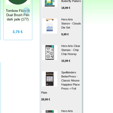
Butterfly Pattern
18,99 €
Tombow Filzstift
Tombow Filzstift
Tombow Filzstift
Dual Brush Pen
Dual Brush Pen
Dual Brush Pen
light green (195)
light olive (126)
dark jade (177)
Hero Arts
Stanze - Clouds
Die Set
3,75 €
3,75 €
3,75 €
3,90 €
3,90 €
9,99 €
Hero Arts Clear
Stamps - Chip
Chip Hooray
15,99 €
Spellbinders
BetterPress -
Classic Mouse
Happiest Place
Press + Foil
Plate
28,99 €
Hero Arts