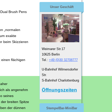
Unser Geschäft
 Dual Brush Pens
nen „normalen
s um exakte
r beim Skizzieren
Weimarer Str.17
10625 Berlin
t einen flächigen
Tel.:
+49 (0)30 32708777
.
U-Bahnhof Wilmersdorfer
Str.
S-Bahnhof Charlottenburg
daher
Öffnungszeiten
 sich als angenehm
o seines
der breiten Spitze
geben der dünnen
StempelBar-MiniBar