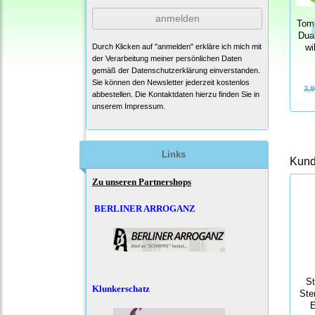
anmelden
Tomb
Dua
Durch Klicken auf "anmelden" erkläre ich mich mit
wi
der Verarbeitung meiner persönlichen Daten
gemäß der
Datenschutzerklärung
einverstanden.
Sie können den Newsletter jederzeit kostenlos
3,9
abbestellen. Die Kontaktdaten hierzu finden Sie in
unserem Impressum.
Links
Kunde
Zu unseren Partnershops
BERLINER ARROGANZ
S
Klunkerschatz
Ste
E