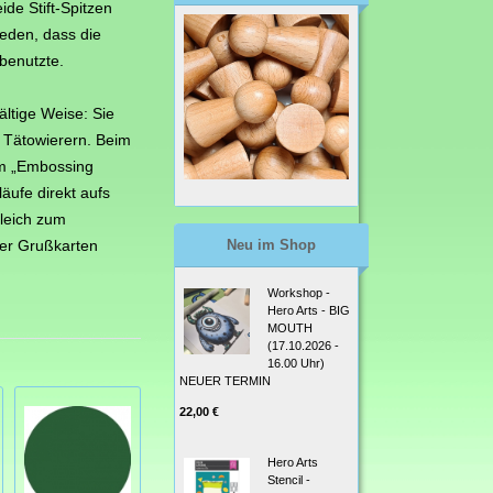
ide Stift-Spitzen
eden, dass die
 benutzte.
ltige Weise: Sie
d Tätowierern. Beim
em „Embossing
äufe direkt aufs
gleich zum
ler Grußkarten
Neu im Shop
Workshop -
Hero Arts - BIG
MOUTH
(17.10.2026 -
16.00 Uhr)
NEUER TERMIN
22,00 €
Hero Arts
Stencil -