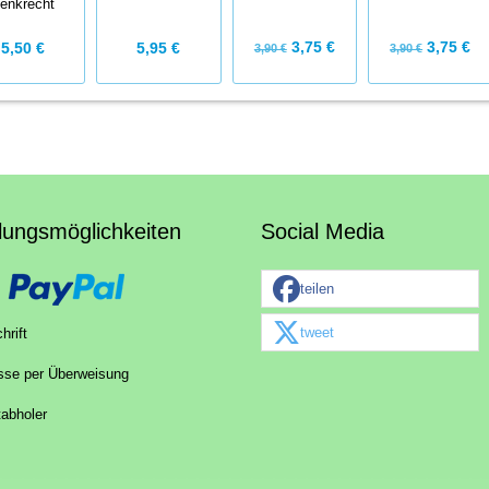
enkrecht
3,75 €
3,75 €
5,50 €
5,95 €
3,90 €
3,90 €
lungsmöglichkeiten
Social Media
teilen
tweet
hrift
sse per Überweisung
tabholer