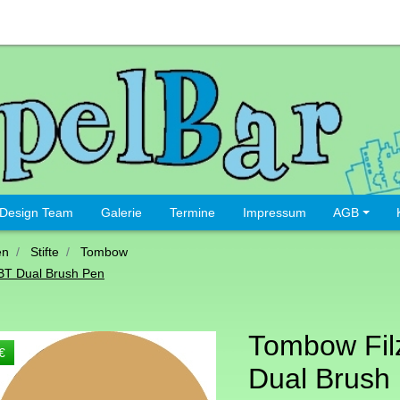
Design Team
Galerie
Termine
Impressum
AGB
en
Stifte
Tombow
BT Dual Brush Pen
Tombow Filz
€
Dual Brush