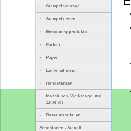
E
›
Stempelmontage
›
Stempelkissen
›
Embossingprodukte
›
Farben
›
Papier
›
Embellishment
›
Handstanzen
›
Maschinen, Werkzeuge und
Zubehör
›
Bastelmaterialien
Schablonen - Stencil