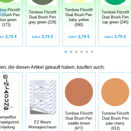
ow Filzstift
Tombow Filzstift
Tombow Filzstift
Tombow Filzstift
l Brush Pen
Dual Brush Pen
Dual Brush Pen
Dual Brush Pen
llow green
baby yellow
grey green (228)
sap green (245)
(173)
(090)
3,75 €
3,75 €
3,75 €
3,75 €
0 €
3,90 €
3,90 €
3,90 €
n, die diesen Artikel gekauft haben, kauften auch:
Tombow Filzstift
Tombow Filzstift
tempelBar
Dual Brush Pen
Dual Brush Pen
mpelgummi
EZ Mount
saddle brown
pale cherry
inladung
Montageschaum
(977)
(912)