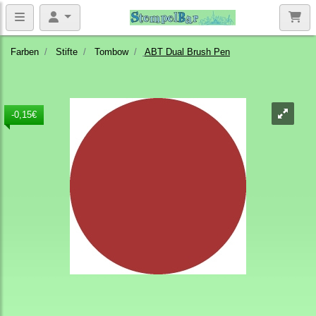
Farben
Stifte
Tombow
ABT Dual Brush Pen
-0,15€