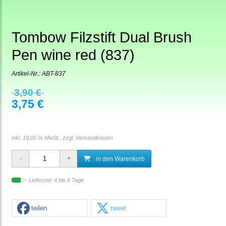
Tombow Filzstift Dual Brush
Pen wine red (837)
Artikel-Nr.:
ABT-837
3,90 €
3,75 €
inkl. 19,00 % MwSt., zzgl.
Versandkosten
in den Warenkorb
Lieferzeit: 4 bis 6 Tage
teilen
tweet