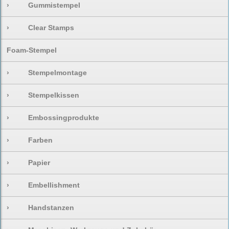
›
Gummistempel
›
Clear Stamps
Foam-Stempel
›
Stempelmontage
›
Stempelkissen
›
Embossingprodukte
›
Farben
›
Papier
›
Embellishment
›
Handstanzen