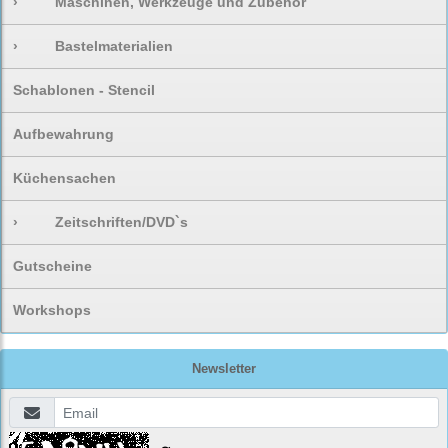
›
Maschinen, Werkzeuge und Zubehör
›
Bastelmaterialien
Schablonen - Stencil
Aufbewahrung
Küchensachen
›
Zeitschriften/DVD`s
Gutscheine
Workshops
Newsletter